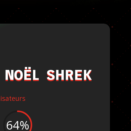
 NOËL SHREK
lisateurs
64
%