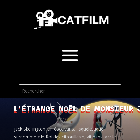
L'ÉTRANGE NOËL DE MONSIEUR 
Jack Skellington, un épouvantail squelettique
surnommé « le Roi des citrouilles », vit dans la ville